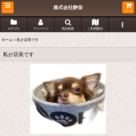
株式会社静栄
メニュー
カート
カテゴリ
マイページ
商品検索
ご利用案内
ホーム
>
私が店長です
私が店長です