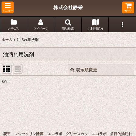
株式会社静栄
メニュー
カート
カテゴリ
マイページ
商品検索
ご利用案内
ホーム
>
油汚れ用洗剤
油汚れ用洗剤
表示順変更
閉じる
3
件
表示数
:
並び順
:
絞り込む
花王 マジックリン除菌
エコラボ グリースカッ
エコラボ 多目的油汚れ