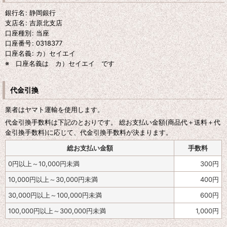
銀行名
:
静岡銀行
支店名
:
吉原北支店
口座種別
:
当座
口座番号
:
0318377
口座名義
:
カ）セイエイ
※ 口座名義は カ）セイエイ です
代金引換
業者はヤマト運輸を使用します。
代金引換手数料は下記のとおりです。 総お支払い金額(商品代＋送料＋代
金引換手数料)に応じて、代金引換手数料が決まります。
総お支払い金額
手数料
0
円
以上～10,000
円
未満
300
円
10,000
円
以上～30,000
円
未満
400
円
30,000
円
以上～100,000
円
未満
600
円
100,000
円
以上～300,000
円
未満
1,000
円