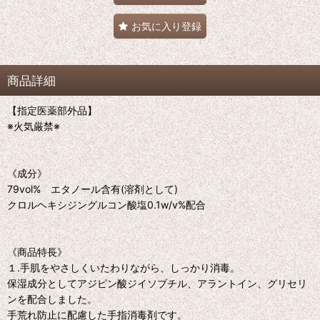
お気に入り登録
商品詳細
【指定医薬部外品】
※火気厳禁※
《成分》
79vol% エタノール含有(溶剤として)
クロルヘキシジングルコン酸塩0.1w/v%配合
《商品特長》
１.手肌をやさしくいたわりながら、しっかり消毒。
保湿成分としてアジピン酸ジイソブチル、アラントイン、グリセリ
ンを配合しました。
手荒れ防止に配慮した手指消毒剤です。