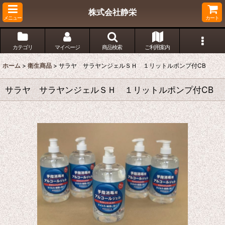
株式会社静栄
メニュー
カート
カテゴリ
マイページ
商品検索
ご利用案内
ホーム
>
衛生商品
>
サラヤ サラヤンジェルＳＨ １リットルポンプ付CB
サラヤ サラヤンジェルＳＨ １リットルポンプ付CB