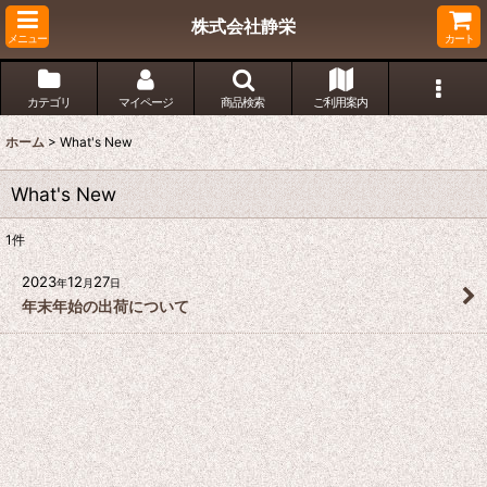
株式会社静栄
メニュー
カート
カテゴリ
マイページ
商品検索
ご利用案内
ホーム
>
What's New
What's New
1
件
2023
12
27
年
月
日
年末年始の出荷について